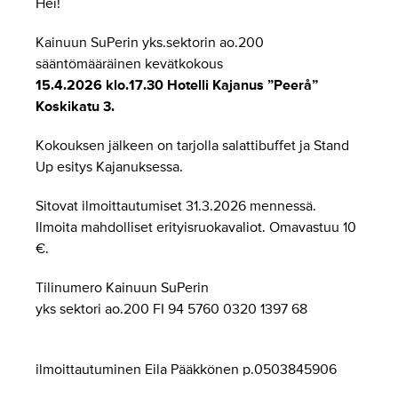
Hei!
Kainuun SuPerin yks.sektorin ao.200
sääntömääräinen kevätkokous
15.4.2026 klo.17.30 Hotelli Kajanus ”Peerå”
Koskikatu 3.
Kokouksen jälkeen on tarjolla salattibuffet ja Stand
Up esitys Kajanuksessa.
Sitovat ilmoittautumiset 31.3.2026 mennessä.
Ilmoita mahdolliset erityisruokavaliot. Omavastuu 10
€.
Tilinumero Kainuun SuPerin
yks sektori ao.200 FI 94 5760 0320 1397 68
ilmoittautuminen Eila Pääkkönen p.0503845906