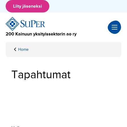
Hyppää
Liity jäseneksi
sisältöön
200 Kainuun yksityissektorin ao ry
Home
Tapahtumat
Tapahtumat