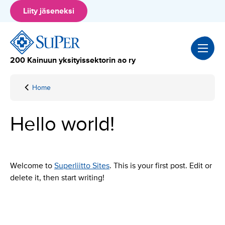
Hyppää
Liity jäseneksi
sisältöön
200 Kainuun yksityissektorin ao ry
Home
Hello
world!
Hello world!
Welcome to
Superliitto Sites
. This is your first post. Edit or
delete it, then start writing!